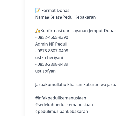
📝 Format Donasi :
Nama#Kelas#PeduliKebakaran
🛵Konfirmasi dan Layanan Jemput Donasi
- 0852-4665-9390
Admin NF Peduli
- 0878-8807-0408
ustzh heriyani
- 0858-2898-9489
ust sofyan
Jazaakumullahu khairan katsiran wa jazaa
#infakpedulikemanusiaan
#sedekahpedulikemanusiaan
#pedulimusibahkebakaran