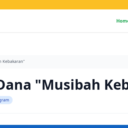
Hom
h Kebakaran"
 Dana "Musibah Ke
gram