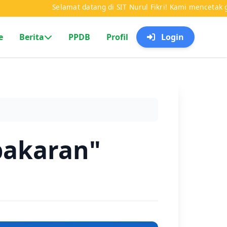
Selamat datang di SIT Nurul Fikri! Kami mencetak generasi Q
e
Berita
PPDB
Profil
Login
bakaran"