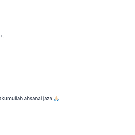
 :
kumullah ahsanal jaza 🙏🏻