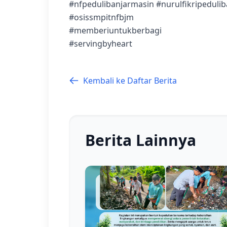
#nfpedulibanjarmasin #nurulfikripeduli
#osissmpitnfbjm
#memberiuntukberbagi
#servingbyheart
Kembali ke Daftar Berita
Berita Lainnya