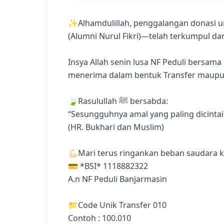
✨Alhamdulillah, penggalangan donasi u
(Alumni Nurul Fikri)—telah terkumpul dan
Insya Allah senin lusa NF Peduli bersam
menerima dalam bentuk Transfer maupun
🍃Rasulullah ﷺ bersabda:
“Sesungguhnya amal yang paling dicintai
(HR. Bukhari dan Muslim)
💪🏻Mari terus ringankan beban saudara k
💳 *BSI* 1118882322
A.n NF Peduli Banjarmasin
📁Code Unik Transfer 010
Contoh : 100.010